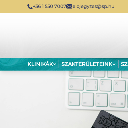
+36 1 550 7007
elojegyzes@sp.hu
KLINIKÁK
SZAKTERÜLETEINK
S