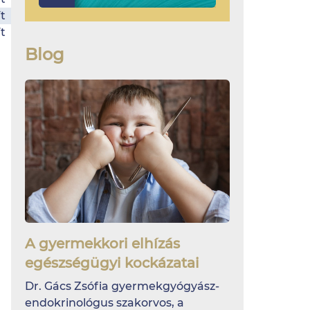
t
t
Blog
A gyermekkori elhízás
egészségügyi kockázatai
Dr. Gács Zsófia gyermekgyógyász-
endokrinológus szakorvos, a