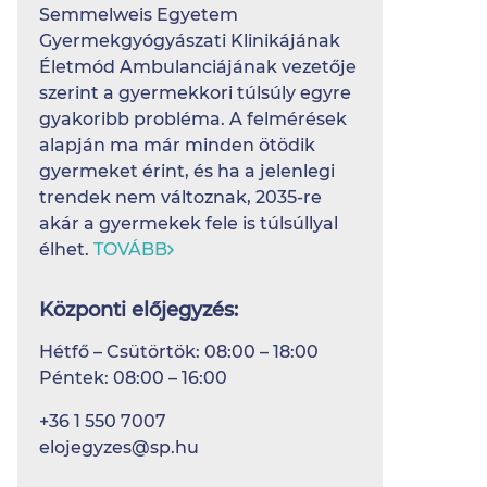
Semmelweis Egyetem
Gyermekgyógyászati Klinikájának
Életmód Ambulanciájának vezetője
szerint a gyermekkori túlsúly egyre
gyakoribb probléma. A felmérések
alapján ma már minden ötödik
gyermeket érint, és ha a jelenlegi
trendek nem változnak, 2035-re
akár a gyermekek fele is túlsúllyal
élhet.
TOVÁBB
Központi előjegyzés:
Hétfő – Csütörtök: 08:00 – 18:00
Péntek: 08:00 – 16:00
+36 1 550 7007
elojegyzes@sp.hu