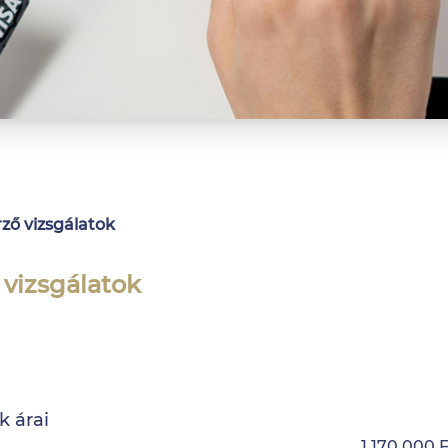
ző vizsgálatok
vizsgálatok
k árai
1.170.000 