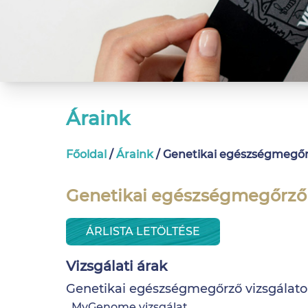
Áraink
Főoldal
/
Áraink
/
Genetikai egészség­megőr
Genetikai egészségmegőrző 
ÁRLISTA LETÖLTÉSE
Vizsgálati árak
Genetikai egészségmegőrző vizsgálato
MyGenome vizsgálat