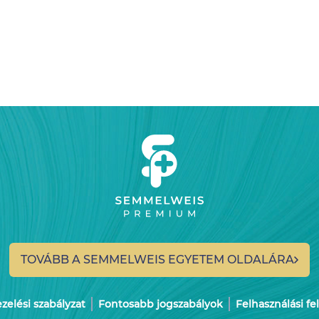
TOVÁBB A SEMMELWEIS
EGYETEM OLDALÁRA
elési szabályzat
Fontosabb jogszabályok
Felhasználási fe