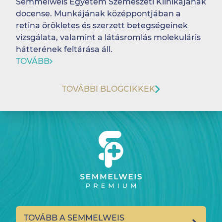
Semmelweis Egyetem Szemészeti Klinikájának
docense. Munkájának középpontjában a
retina örökletes és szerzett betegségeinek
vizsgálata, valamint a látásromlás molekuláris
hátterének feltárása áll.
TOVÁBB
TOVÁBBI BLOGCIKKEK
TOVÁBB A SEMMELWEIS