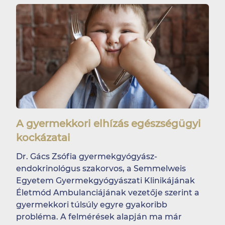
A gyermekkori elhízás egészségügyi
kockázatai
Dr. Gács Zsófia gyermekgyógyász-
endokrinológus szakorvos, a Semmelweis
Egyetem Gyermekgyógyászati Klinikájának
Életmód Ambulanciájának vezetője szerint a
gyermekkori túlsúly egyre gyakoribb
probléma. A felmérések alapján ma már