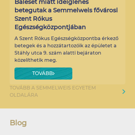
Baleset miatt ideiglenes
betegutak a Semmelweis fővárosi
Szent Rókus
Egészségközpontjában
A Szent Rókus Egészségközpontba érkező
betegek és a hozzátartozóik az épületet a
Stáhly utca 9. szám alatti bejáraton
közelíthetik meg.
TOVÁBB
TOVÁBB A SEMMELWEIS EGYETEM
OLDALÁRA
Blog