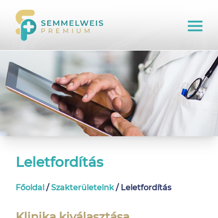
Leletfordítás
Főoldal
/
Szakterületeink
/
Leletfordítás
Klinika kiválasztása