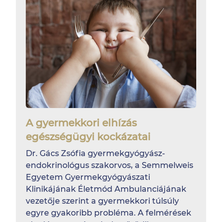
A gyermekkori elhízás
egészségügyi kockázatai
Dr. Gács Zsófia gyermekgyógyász-
endokrinológus szakorvos, a Semmelweis
Egyetem Gyermekgyógyászati
Klinikájának Életmód Ambulanciájának
vezetője szerint a gyermekkori túlsúly
egyre gyakoribb probléma. A felmérések