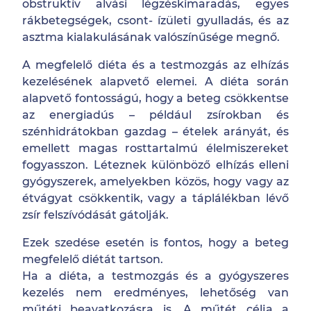
obstruktív alvási légzéskimaradás, egyes
rákbetegségek, csont- ízületi gyulladás, és az
asztma kialakulásának valószínűsége megnő.
A megfelelő diéta és a testmozgás az elhízás
kezelésének alapvető elemei. A diéta során
alapvető fontosságú, hogy a beteg csökkentse
az energiadús – például zsírokban és
szénhidrátokban gazdag – ételek arányát, és
emellett magas rosttartalmú élelmiszereket
fogyasszon. Léteznek különböző elhízás elleni
gyógyszerek, amelyekben közös, hogy vagy az
étvágyat csökkentik, vagy a táplálékban lévő
zsír felszívódását gátolják.
Ezek szedése esetén is fontos, hogy a beteg
megfelelő diétát tartson.
Ha a diéta, a testmozgás és a gyógyszeres
kezelés nem eredményes, lehetőség van
műtéti beavatkozásra is. A műtét célja a