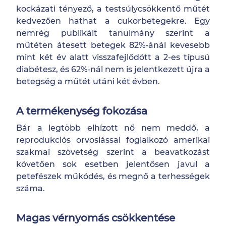
kockázati tényező, a testsúlycsökkentő műtét
kedvezően hathat a cukorbetegekre. Egy
nemrég publikált tanulmány szerint a
műtéten átesett betegek 82%-ánál kevesebb
mint két év alatt visszafejlődött a 2-es típusú
diabétesz, és 62%-nál nem is jelentkezett újra a
betegség a műtét utáni két évben.
A termékenység fokozása
Bár a legtöbb elhízott nő nem meddő, a
reprodukciós orvoslással foglalkozó amerikai
szakmai szövetség szerint a beavatkozást
követően sok esetben jelentősen javul a
petefészek működés, és megnő a terhességek
száma.
Magas vérnyomás csökkentése