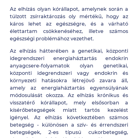
Az elhízás olyan kórállapot, amelynek során a
túlzott zsírraktározás oly mértékű, hogy az
káros lehet az egészségre, és a várható
élettartam csökkenéséhez, illetve számos
egészségi problémához vezethet.
Az elhízás hátterében a genetikai, központi
idegrendszeri energiaháztartás endokrin
anyagcsere-folyamatok olyan genetikai,
központi idegrendszeri vagy endokrin és
környezeti hatásokra létrejövő zavara áll,
amely az energiaháztartás egyensúlyának
módosulását okozza. Az elhízás krónikus és
visszatérő kórállapot, mely elsősorban a
kísérőbetegségek miatt tartós kezelést
igényel. Az elhízás következtében számos
betegség - különösen a szív- és érrendszeri
betegségek, 2-es típusú cukorbetegség,