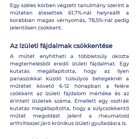
Egy széles körben végzett tanulmány szerint a
műtéten átesettek 61,7%-nál helyreállt a
korábban magas vérnyomás, 78,5%-nál pedig
jelentősen csökkent.
Az ízületi fájdalmak csökkentése
A műtét enyhítheti a többletsúly okozta
megterhelésből eredő ízületi fájdalmat. Egy
kutatás megállapította, hogy az ilyen
panaszokkal küzdő túlsúlyos betegeknél a
műtétet követő 6-12 hónapban a felére
csökkent az ízületi fájdalom mértéke és az
érintett ízületek száma. Emellett egy osztrák
kutatás megállapította, hogy a súlycsökkentő
műtét megoldást jelent a rheumatoid
arthritisszel járó krónikus ízületi gyulladásra is.