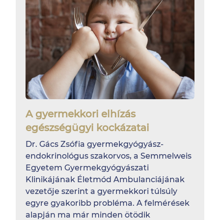
A gyermekkori elhízás
egészségügyi kockázatai
Dr. Gács Zsófia gyermekgyógyász-
endokrinológus szakorvos, a Semmelweis
Egyetem Gyermekgyógyászati
Klinikájának Életmód Ambulanciájának
vezetője szerint a gyermekkori túlsúly
egyre gyakoribb probléma. A felmérések
alapján ma már minden ötödik