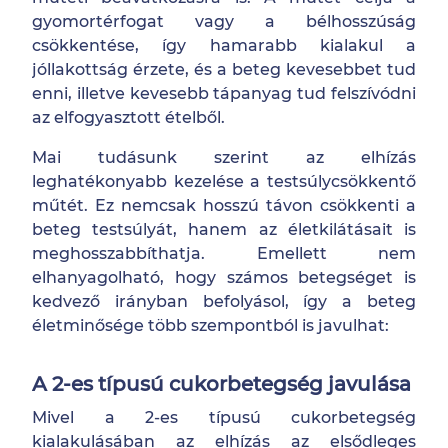
gyomortérfogat vagy a bélhosszúság
csökkentése, így hamarabb kialakul a
jóllakottság érzete, és a beteg kevesebbet tud
enni, illetve kevesebb tápanyag tud felszívódni
az elfogyasztott ételből.
Mai tudásunk szerint az elhízás
leghatékonyabb kezelése a testsúlycsökkentő
műtét. Ez nemcsak hosszú távon csökkenti a
beteg testsúlyát, hanem az életkilátásait is
meghosszabbíthatja. Emellett nem
elhanyagolható, hogy számos betegséget is
kedvező irányban befolyásol, így a beteg
életminősége több szempontból is javulhat:
A 2-es típusú cukorbetegség javulása
Mivel a 2-es típusú cukorbetegség
kialakulásában az elhízás az elsődleges