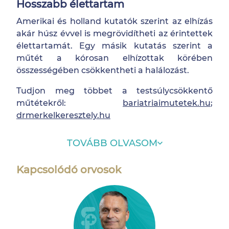
Hosszabb élettartam
Amerikai és holland kutatók szerint az elhízás
akár húsz évvel is megrövidítheti az érintettek
élettartamát. Egy másik kutatás szerint a
műtét a kórosan elhízottak körében
összességében csökkentheti a halálozást.
Tudjon meg többet a testsúlycsökkentő
műtétekről:
bariatriaimutetek.hu
;
drmerkelkeresztely.hu
TOVÁBB OLVASOM
Kapcsolódó orvosok