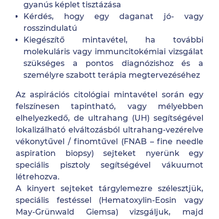
gyanús képlet tisztázása
Kérdés, hogy egy daganat jó- vagy
rosszindulatú
Kiegészítő mintavétel, ha további
molekuláris vagy immuncitokémiai vizsgálat
szükséges a pontos diagnózishoz és a
személyre szabott terápia megtervezéséhez
Az aspirációs citológiai mintavétel során egy
felszínesen tapintható, vagy mélyebben
elhelyezkedő, de ultrahang (UH) segítségével
lokalizálható elváltozásból ultrahang-vezérelve
vékonytűvel / finomtűvel (FNAB – fine needle
aspiration biopsy) sejteket nyerünk egy
speciális pisztoly segítségével vákuumot
létrehozva.
A kinyert sejteket tárgylemezre szélesztjük,
speciális festéssel (Hematoxylin-Eosin vagy
May-Grünwald Giemsa) vizsgáljuk, majd