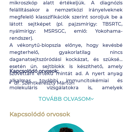
mikroszkóp alatt értékeljük. A diagnózis
felállításakor a nemzetközi irányelveknek
megfelelő klasszifikációk szerint soroljuk be a
látott sejtképet (pl. pajzsmirigy: TBSRTC,
nyálmirigy: MSRSGC, emlő: Yokohama-
rendszer).
A vékonytű-biopszia előnye, hogy kevésbé
megterhelő, gyakorlatilag nincs
daganatsejtszóródási kockázat, és szükség
esetén ún. sejtblokk is készíthető, amely
Kapcsolódó orvosok:
szövettani értékű mintát ad. A nyert anyag
alkalmas további immuncitokémiai és
dr. Szentkereszty Márton
molekuláris vizsgálatokra is, amelyek
elengedhetetlenek lehetnek a pontos
TOVÁBB OLVASOM
diagnózishoz és a terápiás döntésekhez.
Kapcsolódó orvosok