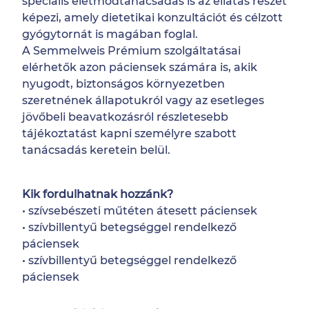
speciális életmódtanácsadás is az ellátás részét
képezi, amely dietetikai konzultációt és célzott
gyógytornát is magában foglal.
A Semmelweis Prémium szolgáltatásai
elérhetők azon páciensek számára is, akik
nyugodt, biztonságos környezetben
szeretnének állapotukról vagy az esetleges
jövőbeli beavatkozásról részletesebb
tájékoztatást kapni személyre szabott
tanácsadás keretein belül.
Kik fordulhatnak hozzánk?
• szívsebészeti műtéten átesett páciensek
• szívbillentyű betegséggel rendelkező
páciensek
• szívbillentyű betegséggel rendelkező
páciensek