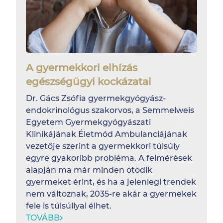
A gyermekkori elhízás
egészségügyi kockázatai
Dr. Gács Zsófia gyermekgyógyász-
endokrinológus szakorvos, a Semmelweis
Egyetem Gyermekgyógyászati
Klinikájának Életmód Ambulanciájának
vezetője szerint a gyermekkori túlsúly
egyre gyakoribb probléma. A felmérések
alapján ma már minden ötödik
gyermeket érint, és ha a jelenlegi trendek
nem változnak, 2035-re akár a gyermekek
fele is túlsúllyal élhet.
TOVÁBB