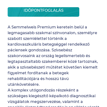
IDŐPONTFOGLALÁS
A Semmelweis Premium keretein belül a
legmagasabb szakmai színvonalon, személyre
szabott szemlélettel történik a
kardiovaszkuláris betegséggel rendelkező
páciensek gondozása. Szívsebész
szakorvosaink az ország legelismertebb és
legtapasztaltabb szakemberei közé tartoznak,
akik a szívsebészeti műtétet követően kiemelt
figyelmet fordítanak a betegek
rehabilitációjára és hosszú távú
utánkövetésére.
A komplex utógondozás részeként a
szükséges kiegészítő képalkotó diagnosztikai
vizsgálatok megszervezése, valamint a