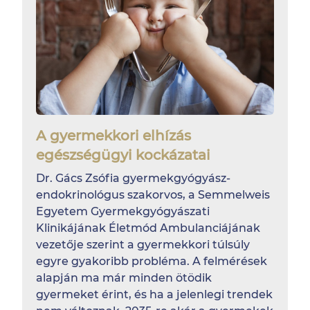
A gyermekkori elhízás
egészségügyi kockázatai
Dr. Gács Zsófia gyermekgyógyász-
endokrinológus szakorvos, a Semmelweis
Egyetem Gyermekgyógyászati
Klinikájának Életmód Ambulanciájának
vezetője szerint a gyermekkori túlsúly
egyre gyakoribb probléma. A felmérések
alapján ma már minden ötödik
gyermeket érint, és ha a jelenlegi trendek