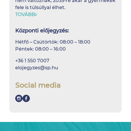
nem változnak, 2035-re akár a gyermekek
fele is túlsúllyal élhet.
TOVÁBB
Központi előjegyzés:
Hétfő – Csütörtök: 08:00 – 18:00
Péntek: 08:00 – 16:00
+36 1 550 7007
elojegyzes@sp.hu
Social media