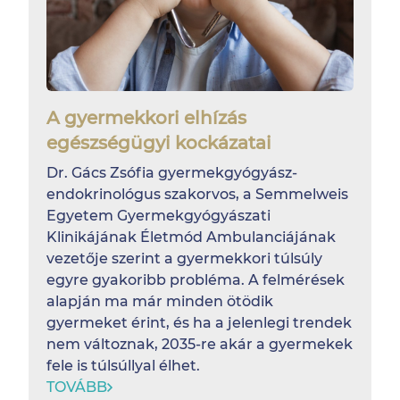
A gyermekkori elhízás
egészségügyi kockázatai
Dr. Gács Zsófia gyermekgyógyász-
endokrinológus szakorvos, a Semmelweis
Egyetem Gyermekgyógyászati
Klinikájának Életmód Ambulanciájának
vezetője szerint a gyermekkori túlsúly
egyre gyakoribb probléma. A felmérések
alapján ma már minden ötödik
gyermeket érint, és ha a jelenlegi trendek
nem változnak, 2035-re akár a gyermekek
fele is túlsúllyal élhet.
TOVÁBB