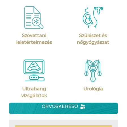
Szövettani
Szülészet és
leletértelmezés
nőgyógyászat
Ultrahang
Urológia
vizsgálatok
ORVOSKERESŐ