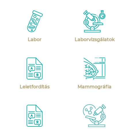
Labor
Labor­vizsgálatok
Leletfordítás
Mammográfia