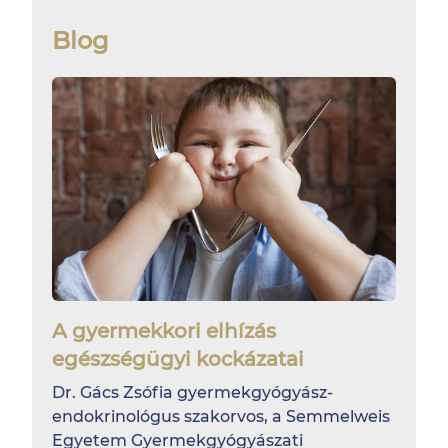
Blog
A gyermekkori elhízás
egészségügyi kockázatai
Dr. Gács Zsófia gyermekgyógyász-
endokrinológus szakorvos, a Semmelweis
Egyetem Gyermekgyógyászati