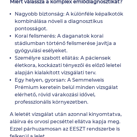
Miért válassza a komplex emlődiagnosztikát?
Nagyobb biztonság: A különféle képalkotók
kombinálása növeli a diagnosztikus
pontosságot.
Korai felismerés: A daganatok korai
stádiumban történő felismerése javítja a
gyógyulási esélyeket.
Személyre szabott ellátás: A páciensek
életkora, kockázati tényezői és előző leletei
alapján kialakított vizsgálati terv.
Egy helyen, gyorsan: A Semmelweis
Prémium keretein belül minden vizsgálat
elérhető, rövid várakozási idővel,
professzionális környezetben.
A leletét vizsgálat után azonnal kinyomtatva,
aláírva és orvosi pecséttel ellátva kapja meg.
Ezzel párhuzamosan az EESZT rendszerbe is
felkerül a lelet.