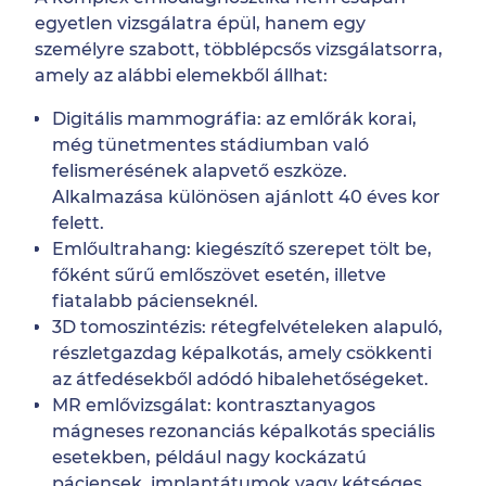
egyetlen vizsgálatra épül, hanem egy
személyre szabott, többlépcsős vizsgálatsorra,
amely az alábbi elemekből állhat:
Digitális mammográfia: az emlőrák korai,
még tünetmentes stádiumban való
felismerésének alapvető eszköze.
Alkalmazása különösen ajánlott 40 éves kor
felett.
Emlőultrahang: kiegészítő szerepet tölt be,
főként sűrű emlőszövet esetén, illetve
fiatalabb pácienseknél.
3D tomoszintézis: rétegfelvételeken alapuló,
részletgazdag képalkotás, amely csökkenti
az átfedésekből adódó hibalehetőségeket.
MR emlővizsgálat: kontrasztanyagos
mágneses rezonanciás képalkotás speciális
esetekben, például nagy kockázatú
páciensek, implantátumok vagy kétséges