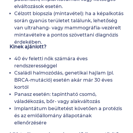
elváltozások esetén.
Célzott biopszia (mintavétel): ha a képalkotás
során gyanús területet találunk, lehetőség
van ultrahang- vagy mammográfia-vezérelt
mintavételre a pontos szövettani diagnózis
érdekében.
Kinek ajánlott?
40 év feletti nők számára éves
rendszerességgel
Családi halmozódás, genetikai hajlam (pl.
BRCA-mutáció) esetén akár már 30 éves
kortól
Panasz esetén: tapintható csomó,
váladékozás, bőr- vagy alakváltozás
Implantátum beültetést követően a protézis
és az emlőállomány állapotának
ellenőrzésére