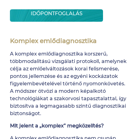
IDŐPONTFOGLALÁS
Komplex emlődiagnosztika
A komplex emlődiagnosztika korszerű,
többmodalitású vizsgálati protokoll, amelynek
célja az emlőelváltozások korai felismerése,
pontos jellemzése és az egyéni kockázatok
figyelembevételével történő nyomonkövetés.
A módszer ötvözi a modern képalkotó
technológiákat a szakorvosi tapasztalattal, így
biztosítva a legmagasabb szintű diagnosztikai
biztonságot.
Mit jelent a „komplex” megközelítés?
A komplex emlődiagnosztika nem csupán