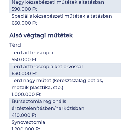
Nagy kézsebészeti műtétek altatásban
590.000 Ft
Speciális kézsebészeti műtétek altatásban
650.000 Ft
Alsó végtagi műtétek
Térd
Térd arthroscopia
550.000 Ft
Térd arthroscopia két orvossal
630.000 Ft
Térd nagy műtét (keresztszalag pótlás,
mozaik plasztika, stb.)
1.000.000 Ft
Bursectomia regionális
érzéstelenítésben/narkózisban
410.000 Ft
Synovectomia
1.200.000 Ft