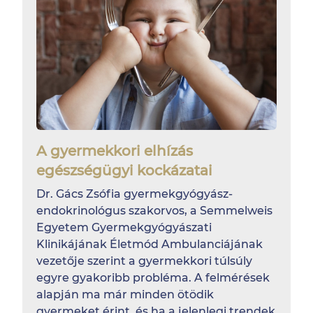
A gyermekkori elhízás
egészségügyi kockázatai
Dr. Gács Zsófia gyermekgyógyász-
endokrinológus szakorvos, a Semmelweis
Egyetem Gyermekgyógyászati
Klinikájának Életmód Ambulanciájának
vezetője szerint a gyermekkori túlsúly
egyre gyakoribb probléma. A felmérések
alapján ma már minden ötödik
gyermeket érint, és ha a jelenlegi trendek