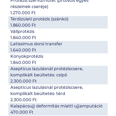
Protézis szervizműtét (protézis egyes
részeinek cseréje)
1.270.000 Ft
Térdízületi protézis (szánkó)
1.860.000 Ft
Vállprotézis
1.840.000 Ft
Latissimus dorsi transfer
1.640.000 Ft
Könyökprotézis
1.840.000 Ft
Asepticus lazulásnál protéziscsere,
komplikált beültetés: csípő
2.300.000 Ft
Asepticus lazulásnál protéziscsere,
komplikált beültetés: térd
2.300.000 Ft
Kalapácsujj deformitás miatti ujjamputáció
470.000 Ft