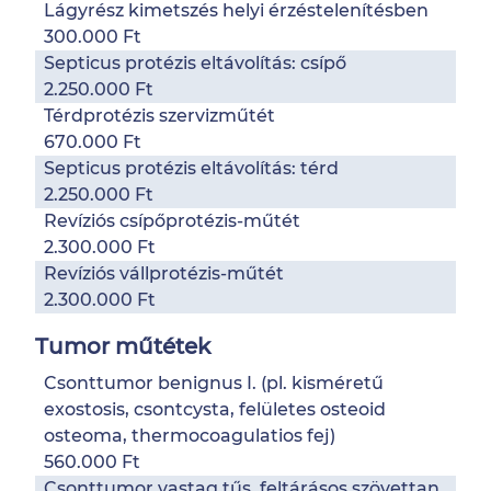
Lágyrész kimetszés helyi érzéstelenítésben
300.000 Ft
Septicus protézis eltávolítás: csípő
2.250.000 Ft
Térdprotézis szervizműtét
670.000 Ft
Septicus protézis eltávolítás: térd
2.250.000 Ft
Revíziós csípőprotézis-műtét
2.300.000 Ft
Revíziós vállprotézis-műtét
2.300.000 Ft
Tumor műtétek
Csonttumor benignus I. (pl. kisméretű
exostosis, csontcysta, felületes osteoid
osteoma, thermocoagulatios fej)
560.000 Ft
Csonttumor vastag tűs, feltárásos szövettan