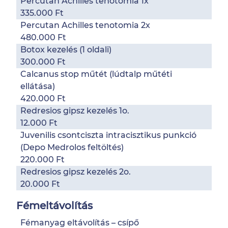
Percutan Achilles tenotomia 1x
335.000 Ft
Percutan Achilles tenotomia 2x
480.000 Ft
Botox kezelés (1 oldali)
300.000 Ft
Calcanus stop műtét (lúdtalp műtéti
ellátása)
420.000 Ft
Redresios gipsz kezelés 1o.
12.000 Ft
Juvenilis csontciszta intracisztikus punkció
(Depo Medrolos feltöltés)
220.000 Ft
Redresios gipsz kezelés 2o.
20.000 Ft
Fémeltávolítás
Fémanyag eltávolítás – csípő