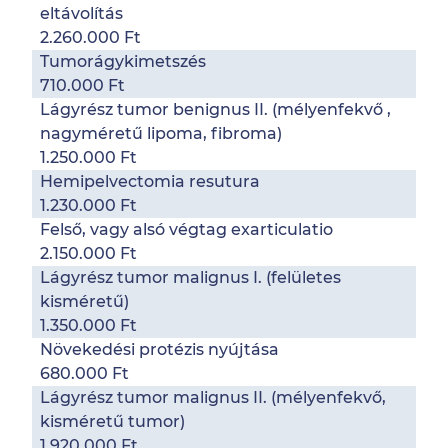
eltávolítás
2.260.000 Ft
Tumorágykimetszés
710.000 Ft
Lágyrész tumor benignus II. (mélyenfekvő ,
nagyméretű lipoma, fibroma)
1.250.000 Ft
Hemipelvectomia resutura
1.230.000 Ft
Felső, vagy alsó végtag exarticulatio
2.150.000 Ft
Lágyrész tumor malignus I. (felületes
kisméretű)
1.350.000 Ft
Növekedési protézis nyújtása
680.000 Ft
Lágyrész tumor malignus II. (mélyenfekvő,
kisméretű tumor)
1.920.000 Ft