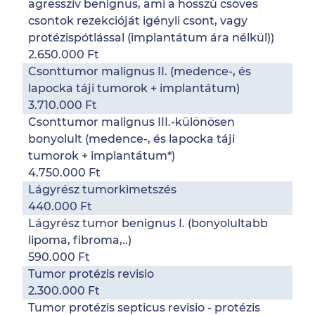
agresszív benignus, ami a hosszú csöves
csontok rezekcióját igényli csont, vagy
protézispótlással (implantátum ára nélkül))
2.650.000 Ft
Csonttumor malignus II. (medence-, és
lapocka táji tumorok + implantátum)
3.710.000 Ft
Csonttumor malignus III.-különösen
bonyolult (medence-, és lapocka táji
tumorok + implantátum*)
4.750.000 Ft
Lágyrész tumorkimetszés
440.000 Ft
Lágyrész tumor benignus I. (bonyolultabb
lipoma, fibroma,..)
590.000 Ft
Tumor protézis revisio
2.300.000 Ft
Tumor protézis septicus revisio - protézis