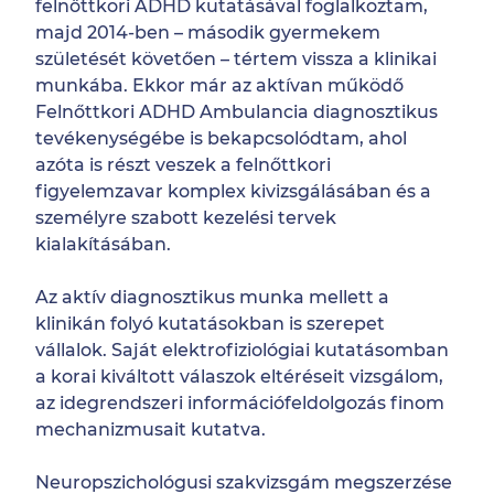
felnőttkori ADHD kutatásával foglalkoztam,
majd 2014-ben – második gyermekem
születését követően – tértem vissza a klinikai
munkába. Ekkor már az aktívan működő
Felnőttkori ADHD Ambulancia diagnosztikus
tevékenységébe is bekapcsolódtam, ahol
azóta is részt veszek a felnőttkori
figyelemzavar komplex kivizsgálásában és a
személyre szabott kezelési tervek
kialakításában.
Az aktív diagnosztikus munka mellett a
klinikán folyó kutatásokban is szerepet
vállalok. Saját elektrofiziológiai kutatásomban
a korai kiváltott válaszok eltéréseit vizsgálom,
az idegrendszeri információfeldolgozás finom
mechanizmusait kutatva.
Neuropszichológusi szakvizsgám megszerzése