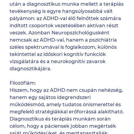
után a diagnosztikus munka mellett a terápiás
tevékenység is egyre hangsúlyosabbá vált
pályámon: az ADHD-val élő felnőttek számára
indított csoportok vezetésében aktívan részt
veszek. Azonban Neuropszichológusként
nemcsak az ADHD-val, hanem a pszichiátria
széles spektrumával is foglalkozom, különös
tekintettel az időskori kognitív funkciók
vizsgálatára és a neurokognitív zavarok
diagnosztikájára.
Filozófiám:
Hiszem, hogy az ADHD nem csupán nehézség,
hanem egy sajátos idegrendszeri
működésmód, amely tudatos önismerettel és
megfelelő stratégiákkal erőforrássá alakítható.
Diagnosztikus és terápiás munkám során
célom, hogy a páciensek jobban megértsék
saját működésüket, és megtapasztalják: