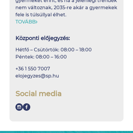
gyermeket érint, és ha a jelenlegi trendek
nem változnak, 2035-re akár a gyermekek
fele is túlsúllyal élhet.
TOVÁBB
Központi előjegyzés:
Hétfő – Csütörtök: 08:00 – 18:00
Péntek: 08:00 – 16:00
+36 1 550 7007
elojegyzes@sp.hu
Social media