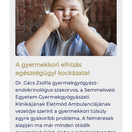
A gyermekkori elhízás
egészségügyi kockázatai
Dr. Gács Zsófia gyermekgyógyász-
endokrinológus szakorvos, a Semmelweis
Egyetem Gyermekgyógyászati
Klinikájának Életmód Ambulanciájának
vezetője szerint a gyermekkori túlsúly
egyre gyakoribb probléma. A felmérések
alapján ma már minden ötödik