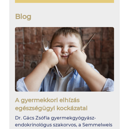
Blog
A gyermekkori elhízás
egészségügyi kockázatai
Dr. Gács Zsófia gyermekgyógyász-
endokrinológus szakorvos, a Semmelweis