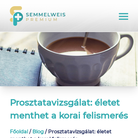
Prosztatavizsgálat: életet
menthet a korai felismerés
Főoldal
/
Blog
/
Prosztatavizsgálat: életet