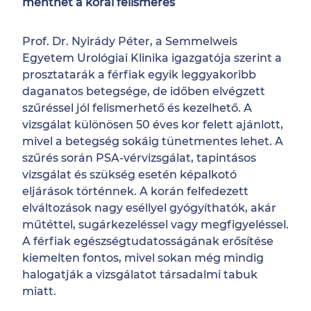
menthet a korai felismerés
Prof. Dr. Nyirády Péter, a Semmelweis
Egyetem Urológiai Klinika igazgatója szerint a
prosztatarák a férfiak egyik leggyakoribb
daganatos betegsége, de időben elvégzett
szűréssel jól felismerhető és kezelhető. A
vizsgálat különösen 50 éves kor felett ajánlott,
mivel a betegség sokáig tünetmentes lehet. A
szűrés során PSA-vérvizsgálat, tapintásos
vizsgálat és szükség esetén képalkotó
eljárások történnek. A korán felfedezett
elváltozások nagy eséllyel gyógyíthatók, akár
műtéttel, sugárkezeléssel vagy megfigyeléssel.
A férfiak egészségtudatosságának erősítése
kiemelten fontos, mivel sokan még mindig
halogatják a vizsgálatot társadalmi tabuk
miatt.