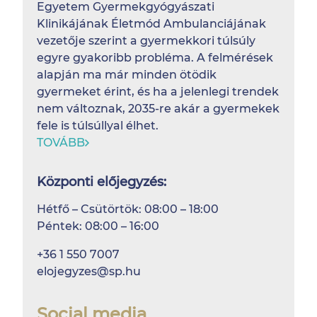
Egyetem Gyermekgyógyászati
Klinikájának Életmód Ambulanciájának
vezetője szerint a gyermekkori túlsúly
egyre gyakoribb probléma. A felmérések
alapján ma már minden ötödik
gyermeket érint, és ha a jelenlegi trendek
nem változnak, 2035-re akár a gyermekek
fele is túlsúllyal élhet.
TOVÁBB
Központi előjegyzés:
Hétfő – Csütörtök: 08:00 – 18:00
Péntek: 08:00 – 16:00
+36 1 550 7007
elojegyzes@sp.hu
Social media