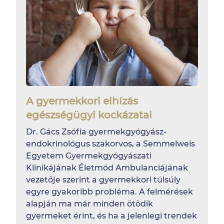
A gyermekkori elhízás
egészségügyi kockázatai
Dr. Gács Zsófia gyermekgyógyász-
endokrinológus szakorvos, a Semmelweis
Egyetem Gyermekgyógyászati
Klinikájának Életmód Ambulanciájának
vezetője szerint a gyermekkori túlsúly
egyre gyakoribb probléma. A felmérések
alapján ma már minden ötödik
gyermeket érint, és ha a jelenlegi trendek