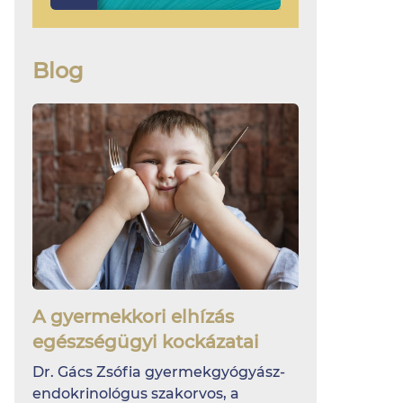
Blog
A gyermekkori elhízás
egészségügyi kockázatai
Dr. Gács Zsófia gyermekgyógyász-
endokrinológus szakorvos, a