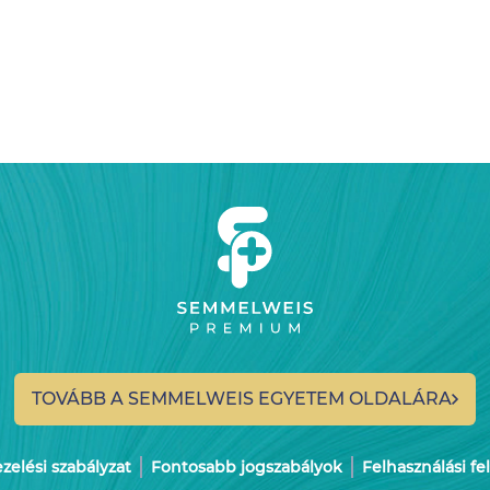
TOVÁBB A SEMMELWEIS
EGYETEM OLDALÁRA
elési szabályzat
Fontosabb jogszabályok
Felhasználási fe