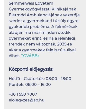
Semmelweis Egyetem
Gyermekgyógyászati Klinikájának
Életmód Ambulanciájának vezetője
szerint a gyermekkori túlsúly egyre
gyakoribb probléma. A felmérések
alapján ma már minden ötödik
gyermeket érint, és ha a jelenlegi
trendek nem változnak, 2035-re
akár a gyermekek fele is túlsúllyal
élhet.
TOVÁBB
Központi előjegyzés:
Hétfő – Csütörtök: 08:00 – 18:00
Péntek: 08:00 – 16:00
+36 1 550 7007
elojegyzes@sp.hu