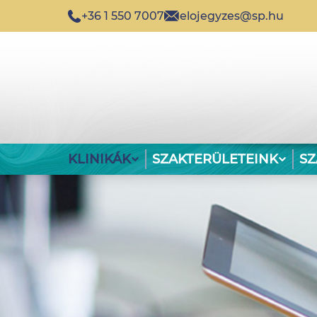
+36 1 550 7007
elojegyzes@sp.hu
KLINIKÁK
SZAKTERÜLETEINK
S